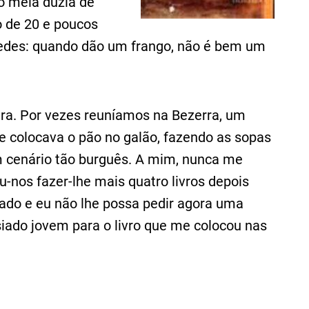
o meia dúzia de
o de 20 e poucos
redes: quando dão um frango, não é bem um
eira. Por vezes reuníamos na Bezerra, um
le colocava o pão no galão, fazendo as sopas
m cenário tão burguês. A mim, nunca me
-nos fazer-lhe mais quatro livros depois
ado e eu não lhe possa pedir agora uma
siado jovem para o livro que me colocou nas