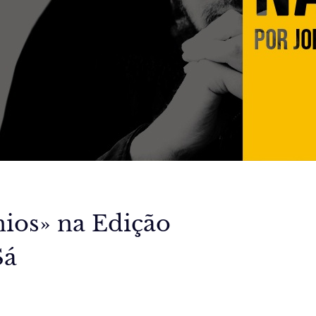
ios» na Edição
Sá