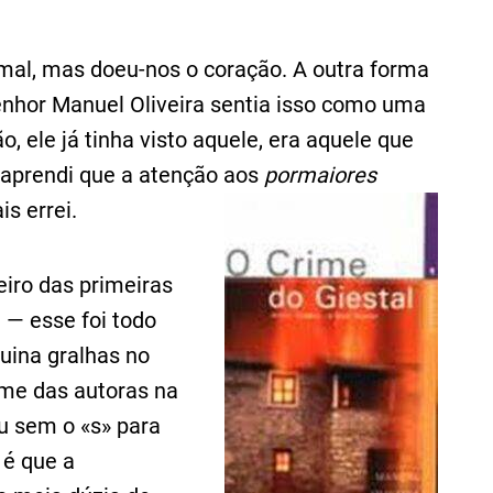
mal, mas doeu-nos o coração. A outra forma
senhor Manuel Oliveira sentia isso como uma
o, ele já tinha visto aquele, era aquele que
e aprendi que a atenção aos
pormaiores
s errei.
heiro das primeiras
 — esse foi todo
uina gralhas no
nome das autoras na
ou sem o «s» para
 é que a