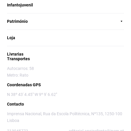
Infantojuvenil
Património
Loja
Livrarias
Transportes
Autocarros: 58
Metro: Rato
Coordenadas GPS
N 38º 43' 4.45" W 9º 9' 6.62"
Contacto
Imprensa Nacional, Rua da Escola Politécnica, Nº135, 1250-100
Lisboa