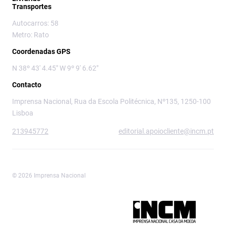
Transportes
Autocarros: 58
Metro: Rato
Coordenadas GPS
N 38º 43' 4.45" W 9º 9' 6.62"
Contacto
Imprensa Nacional, Rua da Escola Politécnica, Nº135, 1250-100
Lisboa
213945772
editorial.apoiocliente@incm.pt
© 2026 Imprensa Nacional
Imprensa Nacional é a marca editorial da