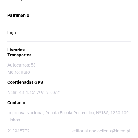
Património
Loja
Livrarias
Transportes
Autocarros: 58
Metro: Rato
Coordenadas GPS
N 38º 43' 4.45" W 9º 9' 6.62"
Contacto
Imprensa Nacional, Rua da Escola Politécnica, Nº135, 1250-100
Lisboa
213945772
editorial.apoiocliente@incm.pt