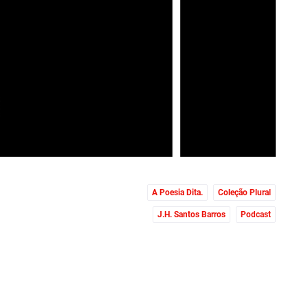
A Poesia Dita.
Coleção Plural
J.H. Santos Barros
Podcast