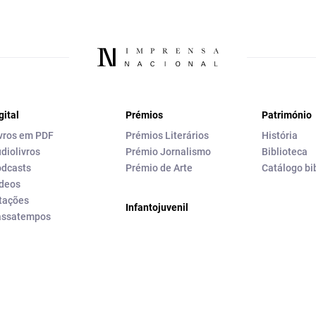
gital
Prémios
Património
vros em PDF
Prémios Literários
História
diolivros
Prémio Jornalismo
Biblioteca
dcasts
Prémio de Arte
Catálogo bi
deos
tações
Infantojuvenil
assatempos