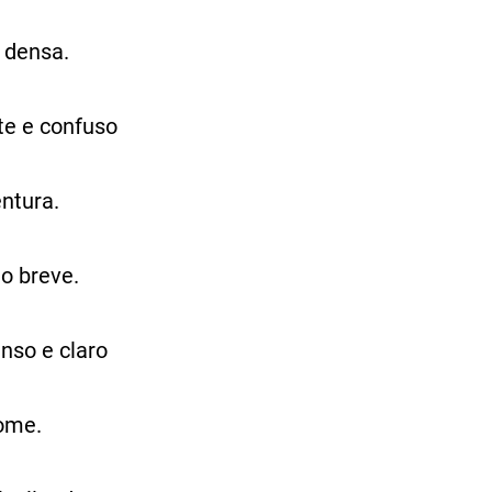
 densa.
te e confuso
ntura.
o breve.
nso e claro
ome.