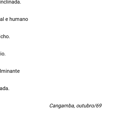
inclinada.
cal e humano
icho.
io.
ulminante
ada.
Cangamba, outubro/69