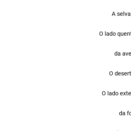
A selva
O lado quen
da ave
O desert
O lado exte
da f