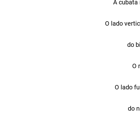
A cubata 
O lado verti
do b
O r
O lado f
do n