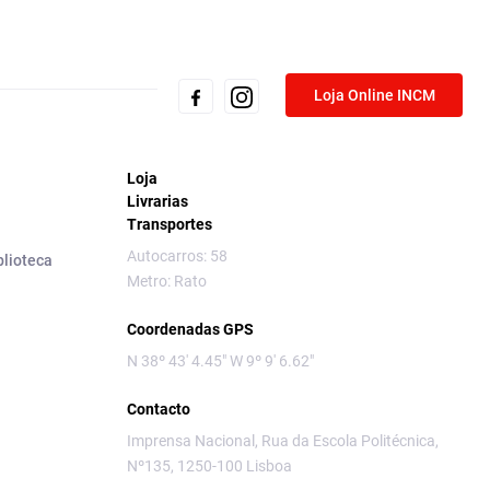
Loja Online INCM
Loja
Livrarias
Transportes
Autocarros: 58
blioteca
Metro: Rato
Coordenadas GPS
N 38º 43' 4.45" W 9º 9' 6.62"
Contacto
Imprensa Nacional, Rua da Escola Politécnica,
Nº135, 1250-100 Lisboa