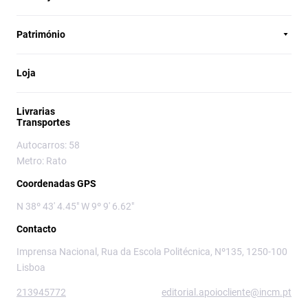
Património
Loja
Livrarias
Transportes
Autocarros: 58
Metro: Rato
Coordenadas GPS
N 38º 43' 4.45" W 9º 9' 6.62"
Contacto
Imprensa Nacional, Rua da Escola Politécnica, Nº135, 1250-100
Lisboa
213945772
editorial.apoiocliente@incm.pt