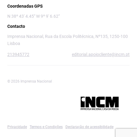
Coordenadas GPS
N 38º 43' 4.45" W 9º 9' 6.62"
Contacto
Imprensa Nacional, Rua da Escola Politécnica, Nº135, 1250-100
Lisboa
213945772
editorial.apoiocliente@incm.pt
© 2026 Imprensa Nacional
Imprensa Nacional é a marca editorial da
Privacidade
Termos e Condições
Declaração de acessibilidade