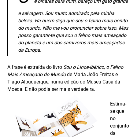
e olhares para mim, pareço um gato grande
e selvagem. Sou muito admirado pela minha
beleza. Há quem diga que sou o felino mais bonito
do mundo. Não me vou pronunciar sobre isso. Mas
posso garantir-te que sou o felino mais ameaçado
do planeta e um dos carnívoros mais ameaçados
da Europa.
A frase é extraída do livro
Sou o Lince-Ibérico, o Felino
Mais Ameaçado do Mundo
de Maria João Freitas e
Tiago Albuquerque, numa edição do Museu Casa da
Moeda. E não podia ser mais verdadeira.
Estima-
se que
no
conjunto
da