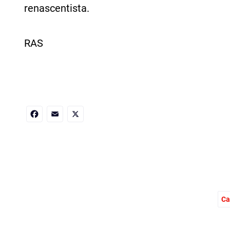
renascentista.
RAS
Facebook
Email
X
Ca