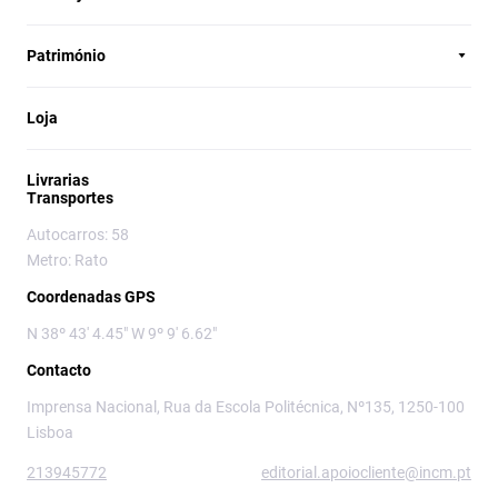
Património
Loja
Livrarias
Transportes
Autocarros: 58
Metro: Rato
Coordenadas GPS
N 38º 43' 4.45" W 9º 9' 6.62"
Contacto
Imprensa Nacional, Rua da Escola Politécnica, Nº135, 1250-100
Lisboa
213945772
editorial.apoiocliente@incm.pt