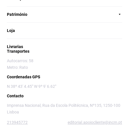
Património
Loja
Livrarias
Transportes
Autocarros: 58
Metro: Rato
Coordenadas GPS
N 38º 43' 4.45" W 9º 9' 6.62"
Contacto
Imprensa Nacional, Rua da Escola Politécnica, Nº135, 1250-100
Lisboa
213945772
editorial.apoiocliente@incm.pt