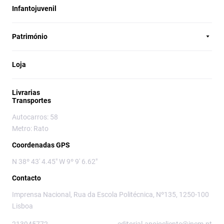
Infantojuvenil
Património
Loja
Livrarias
Transportes
Autocarros: 58
Metro: Rato
Coordenadas GPS
N 38º 43' 4.45" W 9º 9' 6.62"
Contacto
Imprensa Nacional, Rua da Escola Politécnica, Nº135, 1250-100
Lisboa