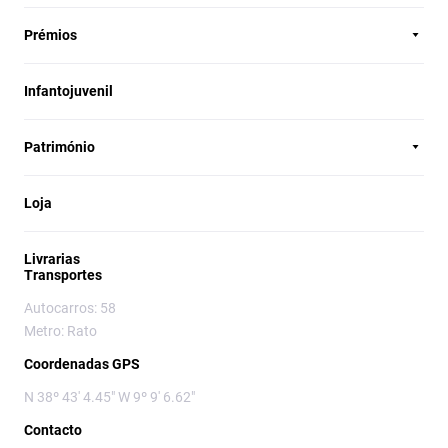
Prémios
Infantojuvenil
Património
Loja
Livrarias
Transportes
Autocarros: 58
Metro: Rato
Coordenadas GPS
N 38º 43' 4.45" W 9º 9' 6.62"
Contacto