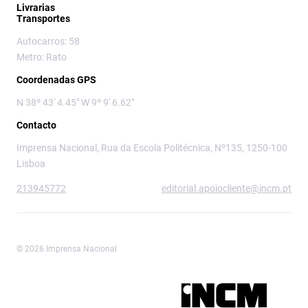
Livrarias
Transportes
Autocarros: 58
Metro: Rato
Coordenadas GPS
N 38º 43' 4.45" W 9º 9' 6.62"
Contacto
Imprensa Nacional, Rua da Escola Politécnica, Nº135, 1250-100
Lisboa
213945772
editorial.apoiocliente@incm.pt
© 2026 Imprensa Nacional
Imprensa Nacional é a marca editorial da