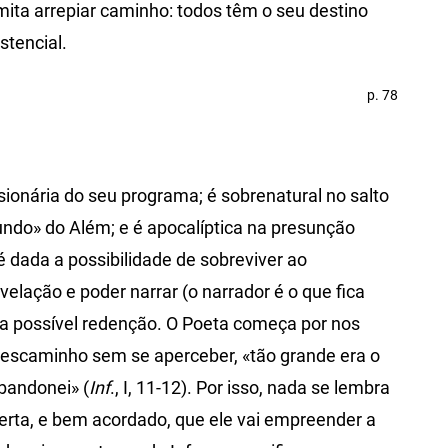
ita arrepiar caminho: todos têm o seu destino
stencial.
p. 78
ionária do seu programa; é sobrenatural no salto
ndo» do Além; e é apocalíptica na presunção
 é dada a possibilidade de sobreviver ao
elação e poder narrar (o narrador é o que fica
ua possível redenção. O Poeta começa por nos
 descaminho sem se aperceber, «tão grande era o
bandonei» (
Inf
., I, 11‑12). Por isso, nada se lembra
sperta, e bem acordado, que ele vai empreender a