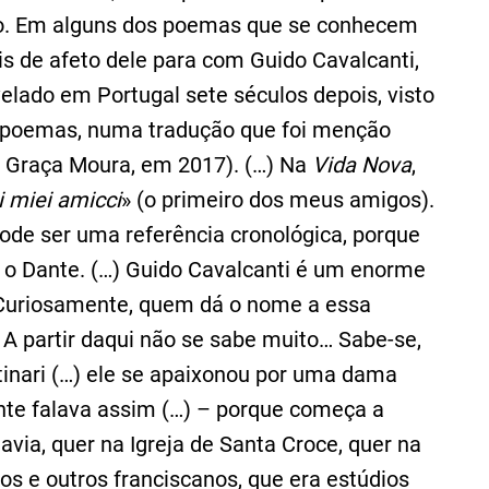
ouco. Em alguns dos poemas que se conhecem
is de afeto dele para com Guido Cavalcanti,
elado em Portugal sete séculos depois, visto
s] poemas, numa tradução que foi menção
 Graça Moura, em 2017). (…) Na
Vida Nova
,
i miei amicci
» (o primeiro dos meus amigos).
pode ser uma referência cronológica, porque
 o Dante. (…) Guido Cavalcanti é um enorme
 Curiosamente, quem dá o nome a essa
 A partir daqui não se sabe muito… Sabe-se,
tinari (…) ele se apaixonou por uma dama
Dante falava assim (…) – porque começa a
via, quer na Igreja de Santa Croce, quer na
os e outros franciscanos, que era estúdios