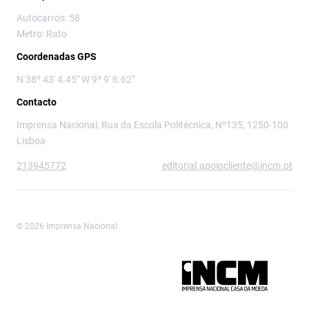
Autocarros: 58
Metro: Rato
Coordenadas GPS
N 38º 43' 4.45" W 9º 9' 6.62"
Contacto
Imprensa Nacional, Rua da Escola Politécnica, Nº135, 1250-100
Lisboa
213945772
editorial.apoiocliente@incm.pt
© 2026 Imprensa Nacional
Imprensa Nacional é a marca editorial da