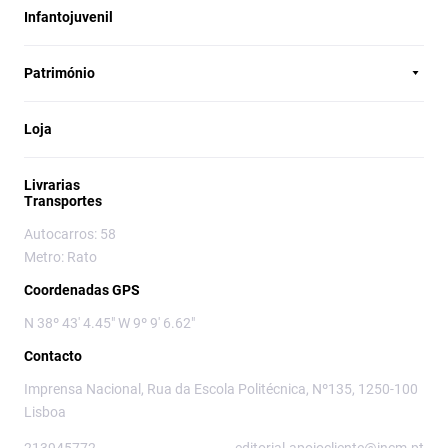
Infantojuvenil
Património
Loja
Livrarias
Transportes
Autocarros: 58
Metro: Rato
Coordenadas GPS
N 38º 43' 4.45" W 9º 9' 6.62"
Contacto
Imprensa Nacional, Rua da Escola Politécnica, Nº135, 1250-100
Lisboa