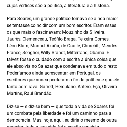
cujos vértices são a política, a literatura e a história.
Para Soares, um grande político tornava-se ainda maior
se tentasse coincidir com um bom escritor. Eram esses
os que mais o fascinavam: Mouzinho da Silveira,
Jaurès, Clemenceau, Teófilo Braga, Teixeira Gomes,
Léon Blum, Manuel Azaña, de Gaulle, Churchill, Mendès
France, Senghor, Willy Brandt, Mitterrand, Obama. E
talvez fosse o cuidado com a escrita a única coisa que
ele absolvia no Salazar que condenava em tudo o resto.
Poderíamos ainda acrescentar, em Portugal, os
escritores que nunca perderam o fio da política e que ele
tanto admirava: Garrett, Herculano, Antero, Eça, Oliveira
Martins, Raul Brandão.
Diz-se — e diz-se bem — que toda a vida de Soares foi
um combate pela liberdade e foi um caminho para a
democracia. Mas, hoje, aqui, eu diria o mesmo de outra
maneira: toda a sua vida foi a escrita convicta,