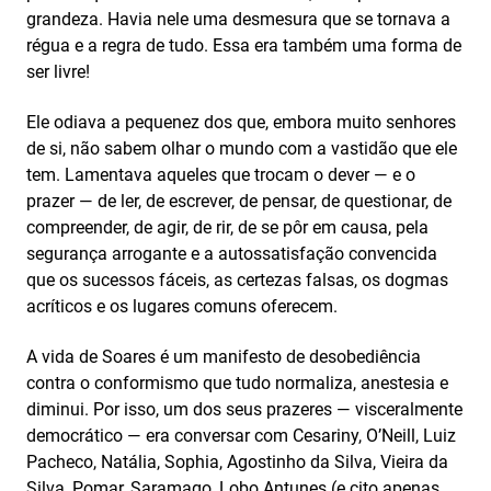
grandeza. Havia nele uma desmesura que se tornava a
régua e a regra de tudo. Essa era também uma forma de
ser livre!
Ele odiava a pequenez dos que, embora muito senhores
de si, não sabem olhar o mundo com a vastidão que ele
tem. Lamentava aqueles que trocam o dever — e o
prazer — de ler, de escrever, de pensar, de questionar, de
compreender, de agir, de rir, de se pôr em causa, pela
segurança arrogante e a autossatisfação convencida
que os sucessos fáceis, as certezas falsas, os dogmas
acríticos e os lugares comuns oferecem.
A vida de Soares é um manifesto de desobediência
contra o conformismo que tudo normaliza, anestesia e
diminui. Por isso, um dos seus prazeres — visceralmente
democrático — era conversar com Cesariny, O’Neill, Luiz
Pacheco, Natália, Sophia, Agostinho da Silva, Vieira da
Silva, Pomar, Saramago, Lobo Antunes (e cito apenas