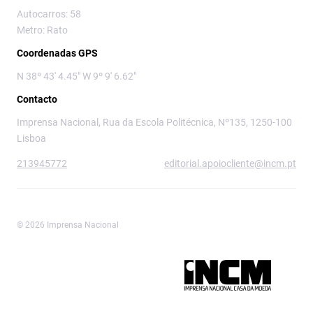
Autocarros: 58
Metro: Rato
Coordenadas GPS
N 38º 43' 4.45" W 9º 9' 6.62"
Contacto
Imprensa Nacional, Rua da Escola Politécnica, Nº135, 1250-100
Lisboa
213945772
editorial.apoiocliente@incm.pt
© 2026 Imprensa Nacional
Imprensa Nacional é a marca editorial da