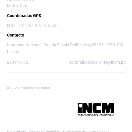
Metro: Rato
Coordenadas GPS
N 38º 43' 4.45" W 9º 9' 6.62"
Contacto
Imprensa Nacional, Rua da Escola Politécnica, Nº135, 1250-100
Lisboa
213945772
editorial.apoiocliente@incm.pt
© 2026 Imprensa Nacional
Imprensa Nacional é a marca editorial da