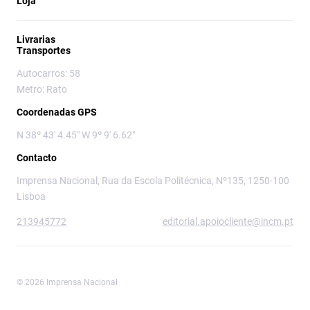
Loja
Livrarias
Transportes
Autocarros: 58
Metro: Rato
Coordenadas GPS
N 38º 43' 4.45" W 9º 9' 6.62"
Contacto
Imprensa Nacional, Rua da Escola Politécnica, Nº135, 1250-100
Lisboa
213945772
editorial.apoiocliente@incm.pt
© 2026 Imprensa Nacional