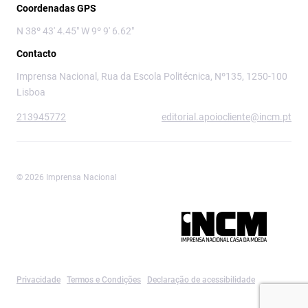
Coordenadas GPS
N 38º 43' 4.45" W 9º 9' 6.62"
Contacto
Imprensa Nacional, Rua da Escola Politécnica, Nº135, 1250-100
Lisboa
213945772
editorial.apoiocliente@incm.pt
© 2026 Imprensa Nacional
Imprensa Nacional é a marca editorial da
Privacidade
Termos e Condições
Declaração de acessibilidade