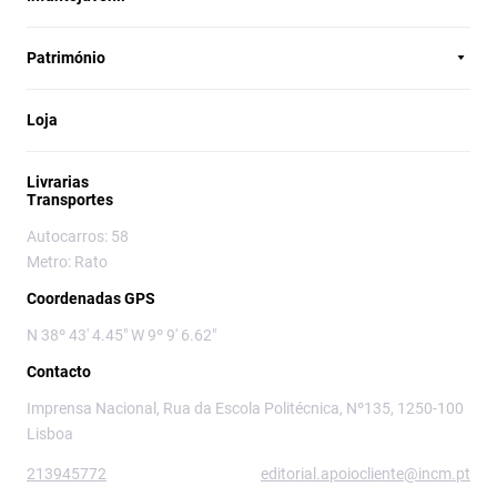
Património
Loja
Livrarias
Transportes
Autocarros: 58
Metro: Rato
Coordenadas GPS
N 38º 43' 4.45" W 9º 9' 6.62"
Contacto
Imprensa Nacional, Rua da Escola Politécnica, Nº135, 1250-100
Lisboa
213945772
editorial.apoiocliente@incm.pt