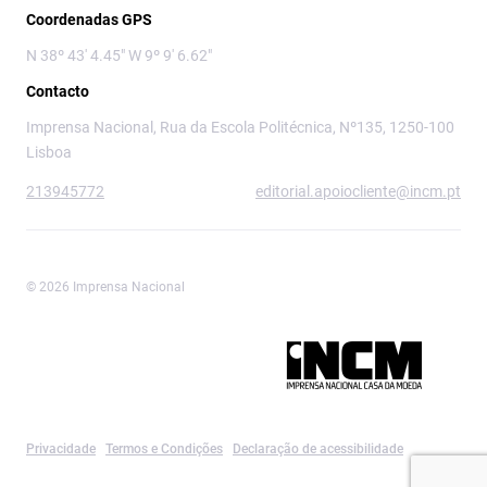
Coordenadas GPS
N 38º 43' 4.45" W 9º 9' 6.62"
Contacto
Imprensa Nacional, Rua da Escola Politécnica, Nº135, 1250-100
Lisboa
213945772
editorial.apoiocliente@incm.pt
© 2026 Imprensa Nacional
Imprensa Nacional é a marca editorial da
Privacidade
Termos e Condições
Declaração de acessibilidade