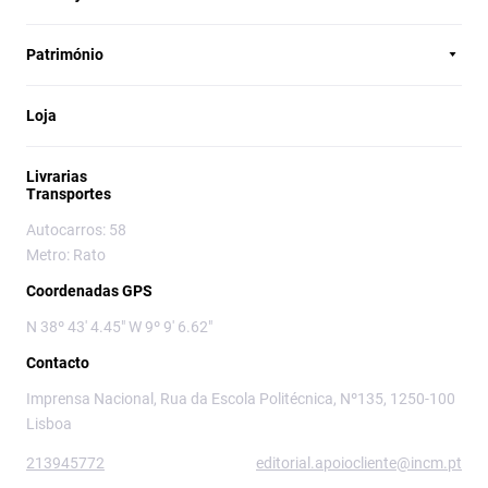
Património
Loja
Livrarias
Transportes
Autocarros: 58
Metro: Rato
Coordenadas GPS
N 38º 43' 4.45" W 9º 9' 6.62"
Contacto
Imprensa Nacional, Rua da Escola Politécnica, Nº135, 1250-100
Lisboa
213945772
editorial.apoiocliente@incm.pt