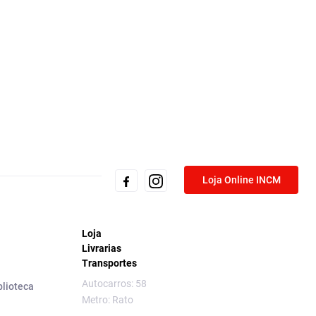
Loja Online INCM
Loja
Livrarias
Transportes
Autocarros: 58
blioteca
Metro: Rato