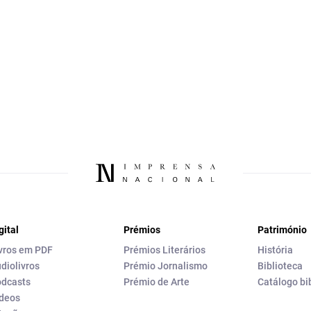
gital
Prémios
Património
vros em PDF
Prémios Literários
História
diolivros
Prémio Jornalismo
Biblioteca
dcasts
Prémio de Arte
Catálogo bi
deos