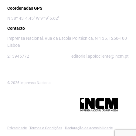
Coordenadas GPS
N 38º 43' 4.45" W 9º 9' 6.62"
Contacto
Imprensa Nacional, Rua da Escola Politécnica, Nº135, 1250-100
Lisboa
213945772
editorial.apoiocliente@incm.pt
© 2026 Imprensa Nacional
Imprensa Nacional é a marca editorial da
Privacidade
Termos e Condições
Declaração de acessibilidade