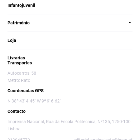
Infantojuvenil
Património
Loja
Livrarias
Transportes
Autocarros: 58
Metro: Rato
Coordenadas GPS
N 38º 43' 4.45" W 9º 9' 6.62"
Contacto
Imprensa Nacional, Rua da Escola Politécnica, Nº135, 1250-100
Lisboa