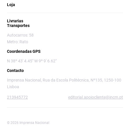
Loja
Livrarias
Transportes
Autocarros: 58
Metro: Rato
Coordenadas GPS
N 38º 43' 4.45" W 9º 9' 6.62"
Contacto
Imprensa Nacional, Rua da Escola Politécnica, Nº135, 1250-100
Lisboa
213945772
editorial.apoiocliente@incm.pt
© 2026 Imprensa Nacional