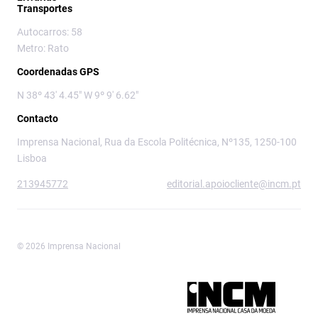
Transportes
Autocarros: 58
Metro: Rato
Coordenadas GPS
N 38º 43' 4.45" W 9º 9' 6.62"
Contacto
Imprensa Nacional, Rua da Escola Politécnica, Nº135, 1250-100
Lisboa
213945772
editorial.apoiocliente@incm.pt
© 2026 Imprensa Nacional
Imprensa Nacional é a marca editorial da