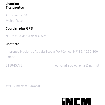
Livrarias
Transportes
Autocarros: 58
Metro: Rato
Coordenadas GPS
N 38º 43' 4.45" W 9º 9' 6.62"
Contacto
Imprensa Nacional, Rua da Escola Politécnica, Nº135, 1250-100
Lisboa
213945772
editorial.apoiocliente@incm.pt
© 2026 Imprensa Nacional
Imprensa Nacional é a marca editorial da