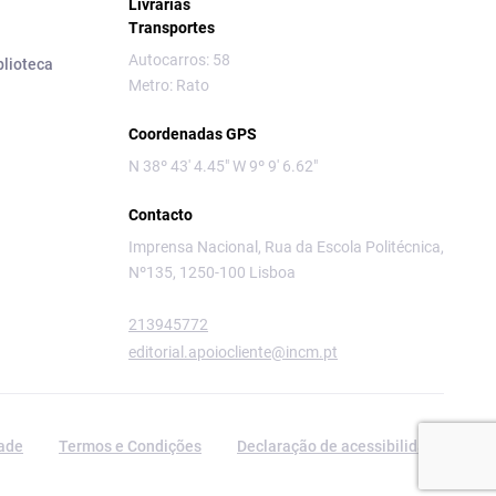
Livrarias
Transportes
Autocarros: 58
blioteca
Metro: Rato
Coordenadas GPS
N 38º 43' 4.45" W 9º 9' 6.62"
Contacto
Imprensa Nacional, Rua da Escola Politécnica,
Nº135, 1250-100 Lisboa
213945772
editorial.apoiocliente@incm.pt
dade
Termos e Condições
Declaração de acessibilidade