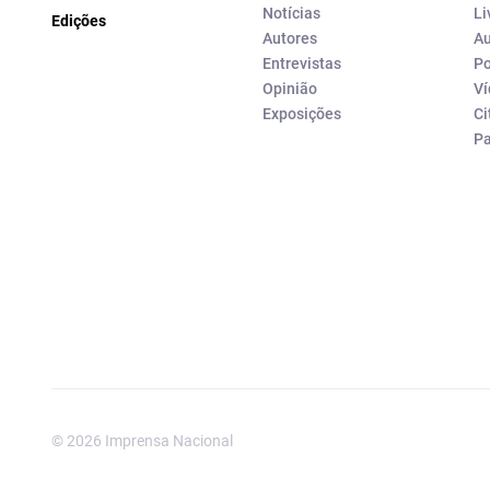
Notícias
Li
Edições
Autores
Au
Entrevistas
Po
Opinião
Ví
Exposições
Ci
P
© 2026 Imprensa Nacional
Imprensa Nacional é a marc