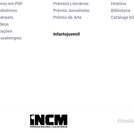
vros em PDF
Prémios Literários
História
diolivros
Prémio Jornalismo
Biblioteca
dcasts
Prémio de Arte
Catálogo bi
deos
tações
Infantojuvenil
assatempos
a editorial da
Privaci