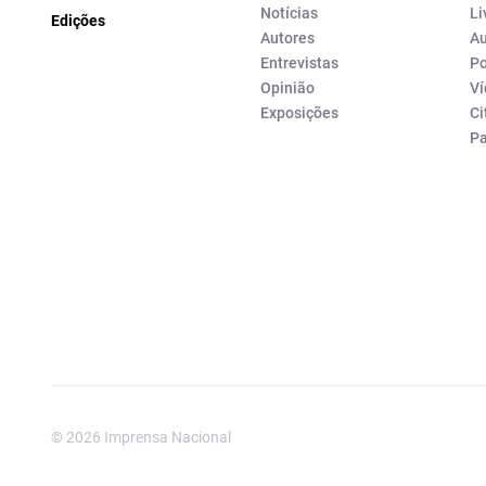
Notícias
Li
Edições
Autores
Au
Entrevistas
Po
Opinião
Ví
Exposições
Ci
P
© 2026 Imprensa Nacional
Imprensa Nacional é a marc