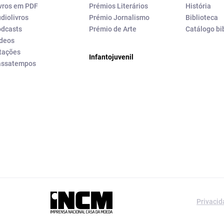
vros em PDF
Prémios Literários
História
diolivros
Prémio Jornalismo
Biblioteca
dcasts
Prémio de Arte
Catálogo bi
deos
tações
Infantojuvenil
assatempos
a editorial da
Privaci