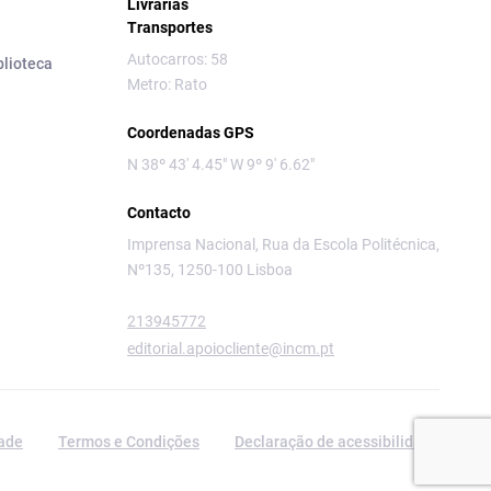
Livrarias
Transportes
Autocarros: 58
blioteca
Metro: Rato
Coordenadas GPS
N 38º 43' 4.45" W 9º 9' 6.62"
Contacto
Imprensa Nacional, Rua da Escola Politécnica,
Nº135, 1250-100 Lisboa
213945772
editorial.apoiocliente@incm.pt
dade
Termos e Condições
Declaração de acessibilidade