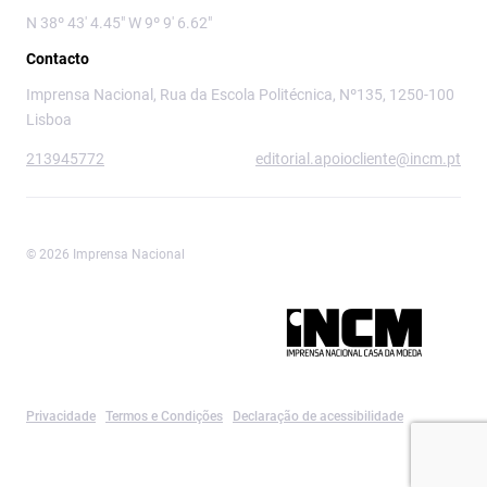
N 38º 43' 4.45" W 9º 9' 6.62"
Contacto
Imprensa Nacional, Rua da Escola Politécnica, Nº135, 1250-100
Lisboa
213945772
editorial.apoiocliente@incm.pt
© 2026 Imprensa Nacional
Imprensa Nacional é a marca editorial da
Privacidade
Termos e Condições
Declaração de acessibilidade