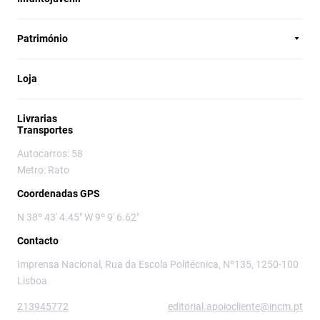
Património
Loja
Livrarias
Transportes
Autocarros: 58
Metro: Rato
Coordenadas GPS
N 38º 43' 4.45" W 9º 9' 6.62"
Contacto
Imprensa Nacional, Rua da Escola Politécnica, Nº135, 1250-100
Lisboa
213945772
editorial.apoiocliente@incm.pt