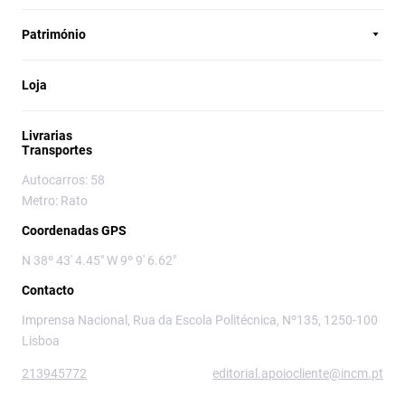
Património
Loja
Livrarias
Transportes
Autocarros: 58
Metro: Rato
Coordenadas GPS
N 38º 43' 4.45" W 9º 9' 6.62"
Contacto
Imprensa Nacional, Rua da Escola Politécnica, Nº135, 1250-100
Lisboa
213945772
editorial.apoiocliente@incm.pt