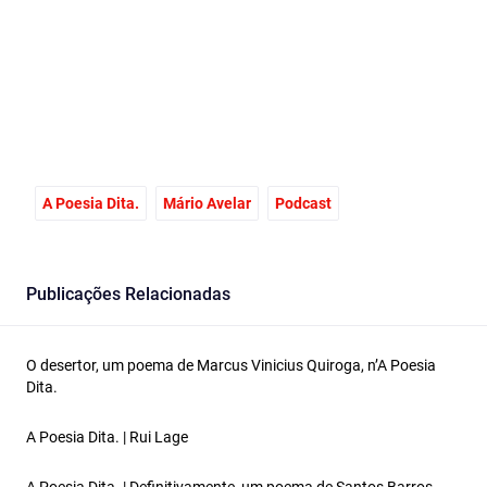
Facebook
Email
X
A Poesia Dita.
Mário Avelar
Podcast
Publicações Relacionadas
O desertor, um poema de Marcus Vinicius Quiroga, n’A Poesia
Dita.
A Poesia Dita. | Rui Lage