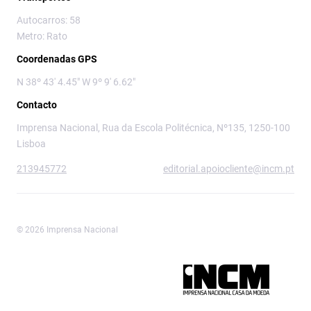
Autocarros: 58
Metro: Rato
Coordenadas GPS
N 38º 43' 4.45" W 9º 9' 6.62"
Contacto
Imprensa Nacional, Rua da Escola Politécnica, Nº135, 1250-100
Lisboa
213945772
editorial.apoiocliente@incm.pt
© 2026 Imprensa Nacional
Imprensa Nacional é a marca editorial da