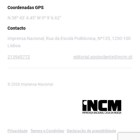
Coordenadas GPS
N 38º 43' 4.45" W 9º 9' 6.62"
Contacto
Imprensa Nacional, Rua da Escola Politécnica, Nº135, 1250-100
Lisboa
213945772
editorial.apoiocliente@incm.pt
© 2026 Imprensa Nacional
Imprensa Nacional é a marca editorial da
Privacidade
Termos e Condições
Declaração de acessibilidade