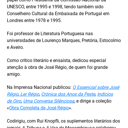
UNESCO, entre 1995 e 1998, tendo também sido
Conselheiro Cultural da Embaixada de Portugal em
Londres entre 1978 e 1995.
Foi professor de Literatura Portuguesa nas
universidades de Lourenço Marques, Pretória, Estocolmo
e Aveiro.
Como crítico literário e ensaísta, dedicou especial
atenção à obra de José Régio, de quem foi grande
amigo.
Na Imprensa Nacional publicou:
O Essencial sobre José
Régio
,
Ler Régio
,
Crónica dos Anos da Peste
,
Indícios
de Oiro
,
Uma Conversa Silênciosa
,
e dirige a coleção
«
Obra Completa de José Régio
».
Codirigiu, com Rui Knopfli, os suplementos literários dos
jornais
A Tribuna
e
A Voz de Moçambique
e colaborou