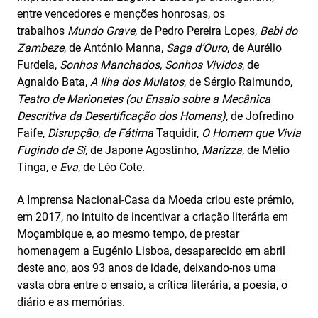
entre vencedores e menções honrosas, os
trabalhos
Mundo Grave
, de Pedro Pereira Lopes,
Bebi do
Zambeze
, de António Manna,
Saga d’Ouro
, de Aurélio
Furdela,
Sonhos Manchados, Sonhos Vividos
, de
Agnaldo Bata,
A Ilha dos Mulatos
, de Sérgio Raimundo,
Teatro de Marionetes (ou Ensaio sobre a Mecânica
Descritiva da Desertificação dos Homens)
, de Jofredino
Faife,
Disrupção, de Fátima
Taquidir,
O Homem que Vivia
Fugindo de Si
, de Japone Agostinho,
Marizza,
de Mélio
Tinga, e
Eva
, de Léo Cote.
A Imprensa Nacional-Casa da Moeda criou este prémio
,
em 2017,
no intuito de incentivar a criação literária em
Moçambique e, ao mesmo tempo, de prestar
homenagem a Eugénio Lisboa,
desaparecido em abril
deste ano, aos 93 anos de idade,
deixa
ndo-nos
uma
vasta obra
entre o
ensaio
, a
crítica literária,
a
poesia,
o
diário e
as
memórias
.