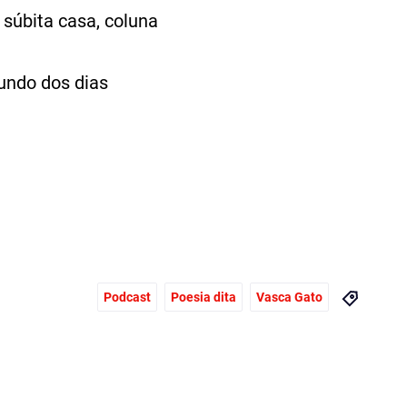
 súbita casa, coluna
undo dos dias
Podcast
Poesia dita
Vasca Gato