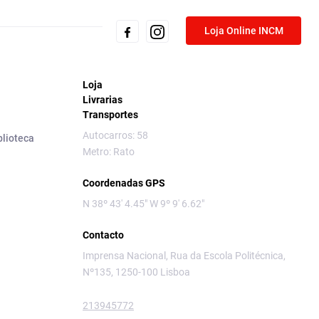
Loja Online INCM
Loja
Livrarias
Transportes
Autocarros: 58
blioteca
Metro: Rato
Coordenadas GPS
N 38º 43' 4.45" W 9º 9' 6.62"
Contacto
Imprensa Nacional, Rua da Escola Politécnica,
Nº135, 1250-100 Lisboa
213945772