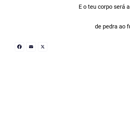
E o teu corpo será a
de pedra ao f
Facebook
Email
X