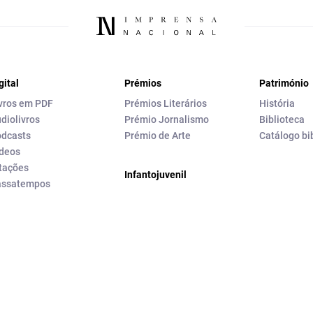
gital
Prémios
Património
vros em PDF
Prémios Literários
História
diolivros
Prémio Jornalismo
Biblioteca
dcasts
Prémio de Arte
Catálogo bi
deos
tações
Infantojuvenil
assatempos