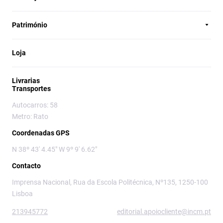
Património
Loja
Livrarias
Transportes
Autocarros: 58
Metro: Rato
Coordenadas GPS
N 38º 43' 4.45" W 9º 9' 6.62"
Contacto
Imprensa Nacional, Rua da Escola Politécnica, Nº135, 1250-100
Lisboa
213945772
editorial.apoiocliente@incm.pt