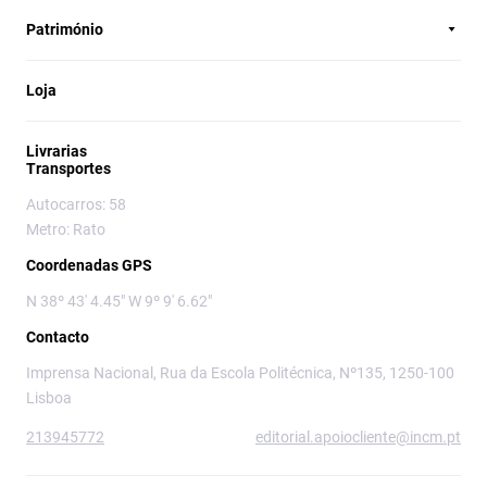
Património
Loja
Livrarias
Transportes
Autocarros: 58
Metro: Rato
Coordenadas GPS
N 38º 43' 4.45" W 9º 9' 6.62"
Contacto
Imprensa Nacional, Rua da Escola Politécnica, Nº135, 1250-100
Lisboa
213945772
editorial.apoiocliente@incm.pt