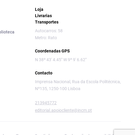
Loja
Livrarias
Transportes
Autocarros: 58
blioteca
Metro: Rato
Coordenadas GPS
N 38º 43' 4.45" W 9º 9' 6.62"
Contacto
Imprensa Nacional, Rua da Escola Politécnica,
Nº135, 1250-100 Lisboa
213945772
editorial.apoiocliente@incm.pt