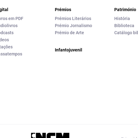
gital
Prémios
Património
vros em PDF
Prémios Literários
História
diolivros
Prémio Jornalismo
Biblioteca
dcasts
Prémio de Arte
Catálogo bi
deos
tações
Infantojuvenil
assatempos