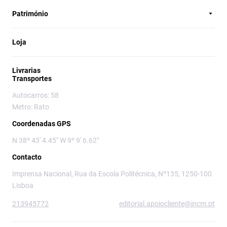
Património
Loja
Livrarias
Transportes
Autocarros: 58
Metro: Rato
Coordenadas GPS
N 38º 43' 4.45" W 9º 9' 6.62"
Contacto
Imprensa Nacional, Rua da Escola Politécnica, Nº135, 1250-100
Lisboa
213945772
editorial.apoiocliente@incm.pt