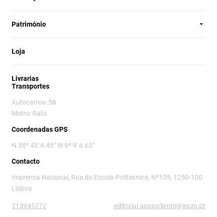
Património
Loja
Livrarias
Transportes
Autocarros: 58
Metro: Rato
Coordenadas GPS
N 38º 43' 4.45" W 9º 9' 6.62"
Contacto
Imprensa Nacional, Rua da Escola Politécnica, Nº135, 1250-100
Lisboa
213945772
editorial.apoiocliente@incm.pt