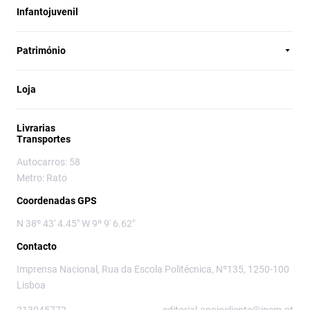
Infantojuvenil
Património
Loja
Livrarias
Transportes
Autocarros: 58
Metro: Rato
Coordenadas GPS
N 38º 43' 4.45" W 9º 9' 6.62"
Contacto
Imprensa Nacional, Rua da Escola Politécnica, Nº135, 1250-100
Lisboa