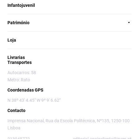
Infantojuvenil
Património
Loja
Livrarias
Transportes
Autocarros: 58
Metro: Rato
Coordenadas GPS
N 38º 43' 4.45" W 9º 9' 6.62"
Contacto
Imprensa Nacional, Rua da Escola Politécnica, Nº135, 1250-100
Lisboa