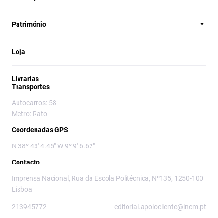
Património
Loja
Livrarias
Transportes
Autocarros: 58
Metro: Rato
Coordenadas GPS
N 38º 43' 4.45" W 9º 9' 6.62"
Contacto
Imprensa Nacional, Rua da Escola Politécnica, Nº135, 1250-100
Lisboa
213945772
editorial.apoiocliente@incm.pt