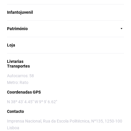
Infantojuvenil
Património
Loja
Livrarias
Transportes
Autocarros: 58
Metro: Rato
Coordenadas GPS
N 38º 43' 4.45" W 9º 9' 6.62"
Contacto
Imprensa Nacional, Rua da Escola Politécnica, Nº135, 1250-100
Lisboa