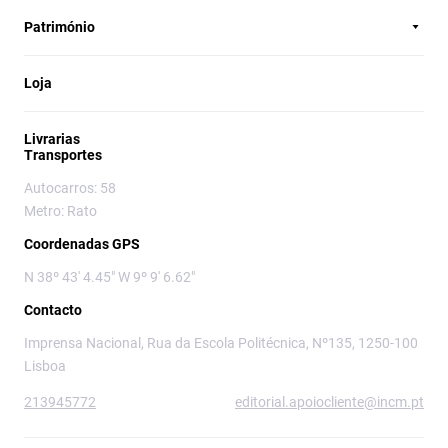
Património
Loja
Livrarias
Transportes
Autocarros: 58
Metro: Rato
Coordenadas GPS
N 38º 43' 4.45" W 9º 9' 6.62"
Contacto
Imprensa Nacional, Rua da Escola Politécnica, Nº135, 1250-100
Lisboa
213945772
editorial.apoiocliente@incm.pt