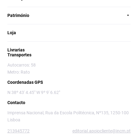
Património
Loja
Livrarias
Transportes
Autocarros: 58
Metro: Rato
Coordenadas GPS
N 38º 43' 4.45" W 9º 9' 6.62"
Contacto
Imprensa Nacional, Rua da Escola Politécnica, Nº135, 1250-100
Lisboa
213945772
editorial.apoiocliente@incm.pt