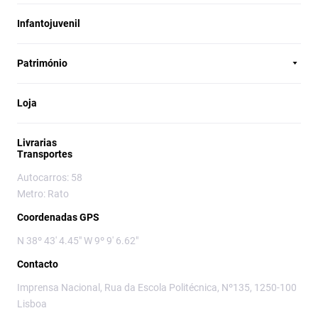
Infantojuvenil
Património
Loja
Livrarias
Transportes
Autocarros: 58
Metro: Rato
Coordenadas GPS
N 38º 43' 4.45" W 9º 9' 6.62"
Contacto
Imprensa Nacional, Rua da Escola Politécnica, Nº135, 1250-100
Lisboa